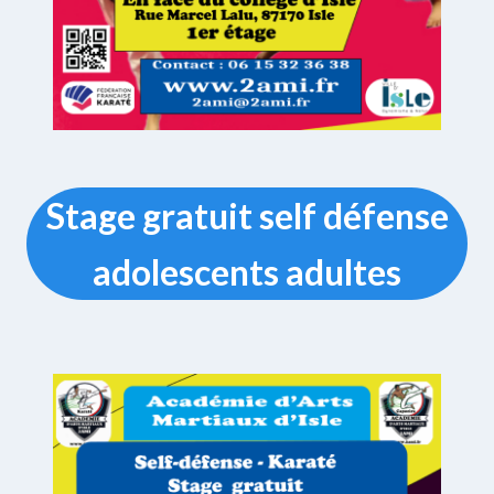
Stage gratuit self défense
adolescents adultes