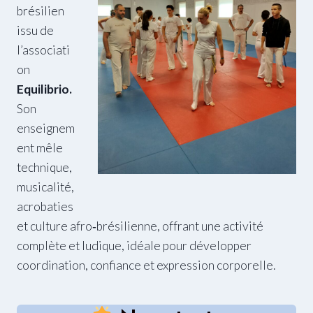
brésilien
issu de
l’associati
on
Equilibrio.
Son
enseignem
ent mêle
technique,
oplus_32
musicalité,
acrobaties
et culture afro‑brésilienne, offrant une activité
complète et ludique, idéale pour développer
coordination, confiance et expression corporelle.