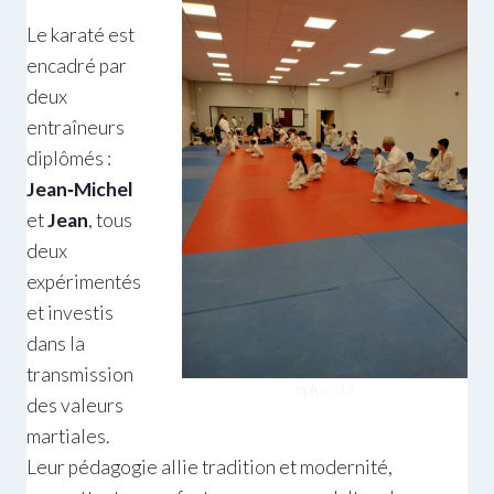
Le karaté est
encadré par
deux
entraîneurs
diplômés :
Jean‑Michel
et
Jean
, tous
deux
expérimentés
et investis
dans la
transmission
oplus_32
des valeurs
martiales.
Leur pédagogie allie tradition et modernité,